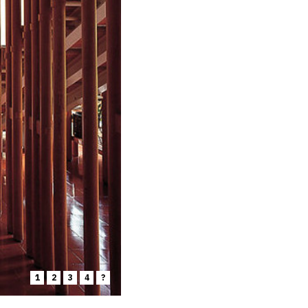
1
2
3
4
?