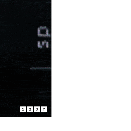
1
2
3
?