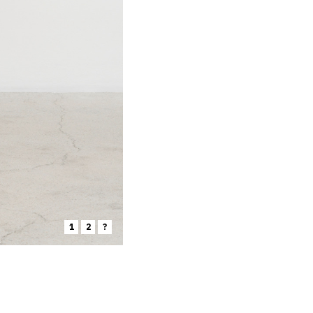
1
2
?